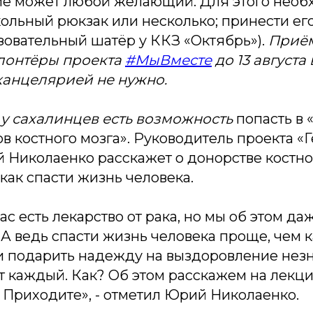
ие может любой желающий. Для этого нео
ольный рюкзак или несколько; принести ег
зовательный шатёр у ККЗ «Октябрь»).
Приё
олонтёры проекта
#МыВместе
до 13 августа
канцелярией не нужно.
 у сахалинцев есть возможность
попасть в
в костного мозга». Руководитель проекта «
Николаенко расскажет о донорстве костног
 как спасти жизнь человека.
ас есть лекарство от рака, но мы об этом да
А ведь спасти жизнь человека проще, чем к
 и подарить надежду на выздоровление нез
т каждый. Как? Об этом расскажем на лекци
. Приходите», - отметил Юрий Николаенко.