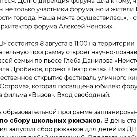
ться. Долго дирекция форума шла к тому, 
ы не только участники форума, но и жители
ости города. Наша мечта осуществилась», - 
рхитектор форума Алексей Ченских.
 состоится 8 августа в 11:00 на территории
вательную программу откроет научно-позна
всей семьи по пьесе Глеба Данилова «Неист
а Дробиков, проект «Театр села». В этот же
ественное открытие фестиваль уличного ки
«ОстроVа», которая посвящена юбилею фору
з фильма «Вызов». Вход свободный.
 в образовательной программе запланирова
по сбору школьных рюкзаков.
В день ста
ия запустит сбор рюкзаков для детей из ДН