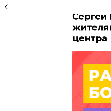
Илья Ав
Сергей 
жителям
центра