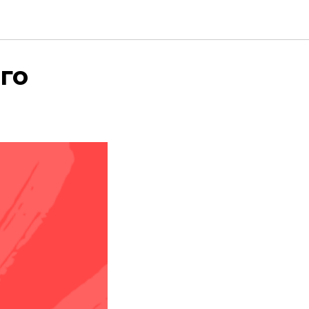
н и
го