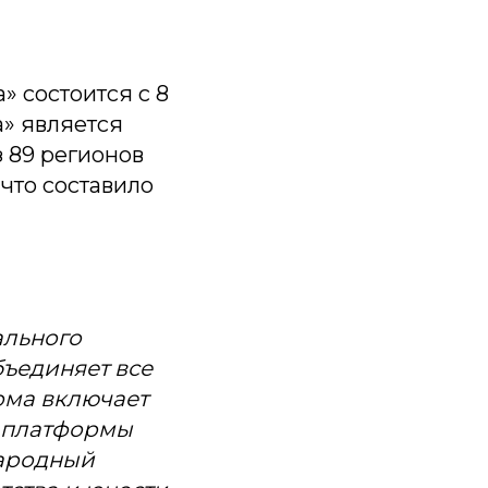
 состоится с 8
а» является
 89 регионов
 что составило
ального
бъединяет все
рма включает
в платформы
народный