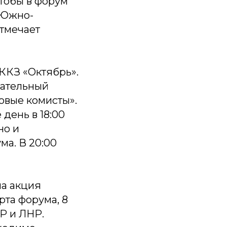
чтобы в форум
 Южно-
отмечает
 ККЗ «Октябрь».
вательный
овые комисты».
 день в 18:00
но и
ма. В 20:00
на акция
рта форума, 8
Р и ЛНР.