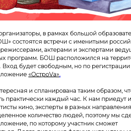
организаторы, в рамках большой образоват
Ш» состоятся встречи с именитыми росси
 режиссерами, актерами и экспертами вед
ых программ. БОШ расположился на террит
.
Вход будет свободным, но по регистрации
иложение
«ОстроVа»
.
ересная и спланирована таким образом, чт
ь практически каждый час. К нам приедут 
ртисты кино, эксперты в разных направлени
деленное количество людей, поэтому мы сд
ложение, по которому участник сможет