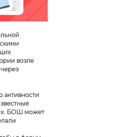
ельной
йскими
ущих
ории возле
 через
о активности
известные
ях. БОШ может
елали