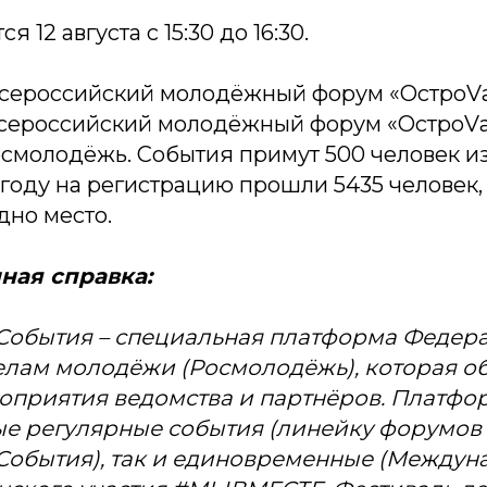
я 12 августа с 15:30 до 16:30.
Всероссийский молодёжный форум «ОстроVа»
. Всероссийский молодёжный форум «ОстроV
смолодёжь. События примут 500 человек из
 году на регистрацию прошли 5435 человек,
дно место.
ая справка:
События – специальная платформа Федер
делам молодёжи (Росмолодёжь), которая о
оприятия ведомства и партнёров. Платфо
ые регулярные события (линейку форумо
События), так и единовременные (Между