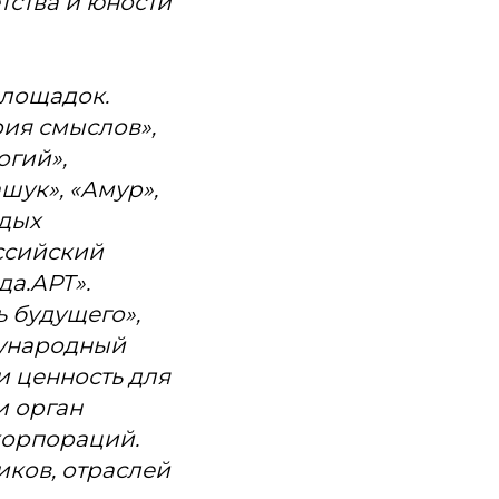
тства и юности
площадок.
ия смыслов»,
огий»,
шук», «Амур»,
одых
ссийский
да.АРТ».
 будущего»,
ждународный
и ценность для
и орган
корпораций.
иков, отраслей