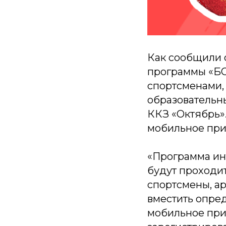
Как сообщили 
программы «БО
спортсменами,
образовательн
ККЗ «Октябрь»
мобильное пр
«Программа инт
будут проходит
спортсмены, а
вместить опре
мобильное при