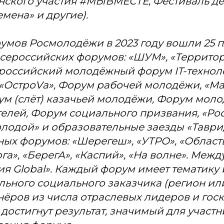
ского участия #МЫВМЕСТЕ, Фестиваль де
мена» и другие).
умов Росмолодёжи в 2023 году вошли 25 
сероссийских форумов: «ШУМ», «Территор
ероссийский молодёжный форум IT-технол
 «ОстроVа», Форум рабочей молодёжи, «Ма
ум (слёт) казачьей молодёжи, Форум мол
елей, Форум социального призвания, «Ро
олодой» и образовательные заезды «Таври
ых форумов: «Шерегеш», «УТРО», «Область
ога», «БерегА», «Каспий», «На волне». Ме
ия Global». Каждый форум имеет тематику 
ального социального заказчика (регион ил
тнёров из числа отраслевых лидеров и гос
 достигнут результат, значимый для участн