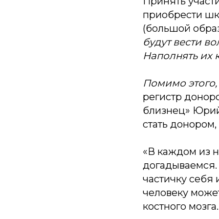
Принять участ
приобрести шк
(большой обра
будут вести в
Наполнять их 
Помимо этого,
регистр доноро
близнец» Юрий 
стать донором,
«В каждом из н
догадываемся. 
частичку себя
человеку може
костного мозга