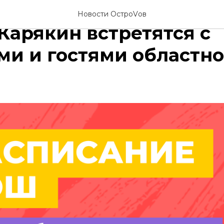
ербух, Артур Далалоя
Новости ОстроVов
Карякин встретятся с
и и гостями областно