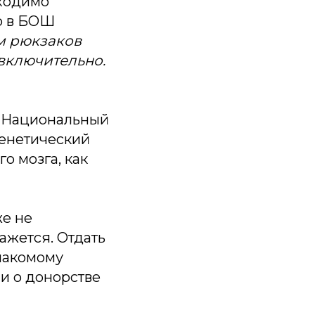
бходимо
о в БОШ
м рюкзаков
 включительно.
 «Национальный
Генетический
о мозга, как
же не
ажется. Отдать
накомому
и о донорстве