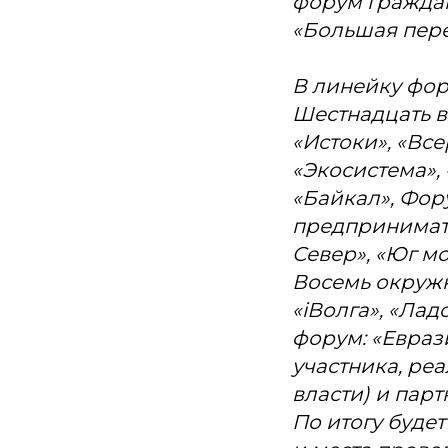
форум граждан
«Большая пере
В линейку фор
Шестнадцать в
«Истоки», «Вс
«Экосистема»,
«Байкал», Фор
предпринимат
Север», «Юг м
Восемь окружн
«iВолга», «Лад
форум: «Евраз
участника, ре
власти) и пар
По итогу будет