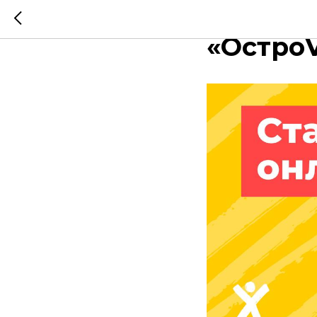
Объявл
«ОстроV