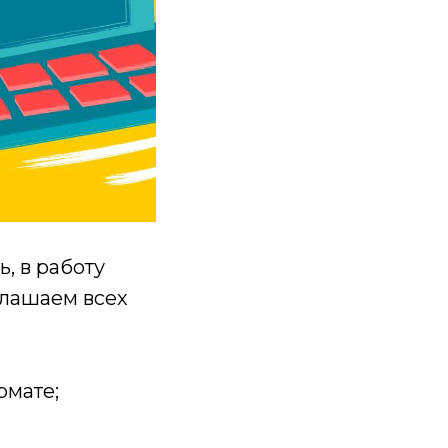
, в работу
глашаем всех
рмате;