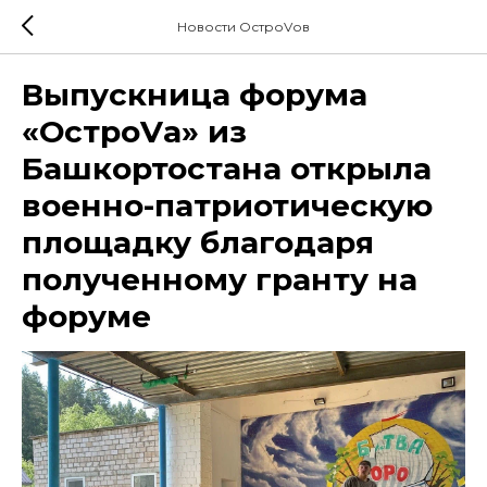
Новости ОстроVов
Выпускница форума
«ОстроVа» из
Башкортостана открыла
военно-патриотическую
площадку благодаря
полученному гранту на
форуме