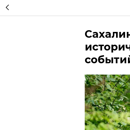
Сахали
истори
событи