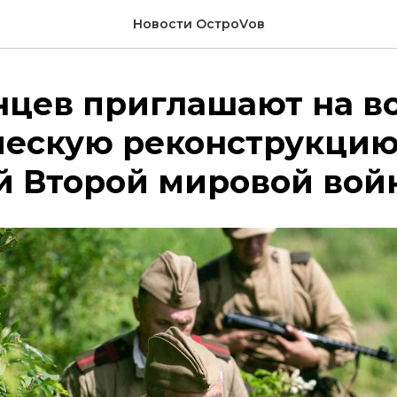
Новости ОстроVов
нцев приглашают на в
ческую реконструкци
й Второй мировой вой