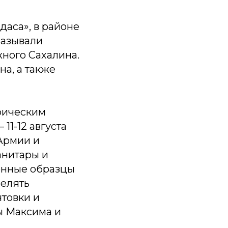
аса», в районе
называли
ного Сахалина.
на, а также
рическим
11-12 августа
 Армии и
анитары и
енные образцы
релять
товки и
ы Максима и