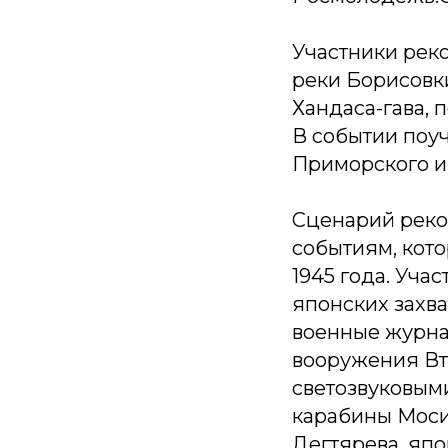
Участники рек
реки Борисовки
Хандаса-гава,
В событии поуч
Приморского и 
Сценарий реко
событиям, кото
1945 года. Уча
японских захва
военные журна
вооружения Вт
светозвуковым
карабины Моси
Дегтярева, япо