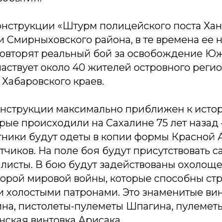
онструкции «Штурм полицейского поста Ханд
 Смирныховского района, в те времена ее 
 повторят реальный бой за освобождение Юж
аствует около 40 жителей островного регио
Хабаровского краев.
нструкции максимально приближен к исто
рые происходили на Сахалине 75 лет назад – 
стники будут одеты в копии формы Красной
тчиков. На поле боя будут присутствовать с
листы. В бою будут задействованы охолощ
орой мировой войны, которые способны ст
и холостыми патронами. Это знаменитые вин
на, пистолеты-пулеметы Шпагина, пулемет
нская винтовка Арисака.