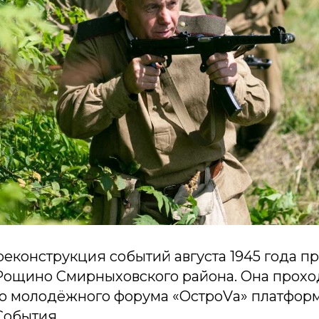
еконструкция событий августа 1945 года пр
 Рощино Смирныховского района. Она прохо
о молодёжного форума «ОстроVа» платфор
обытия.