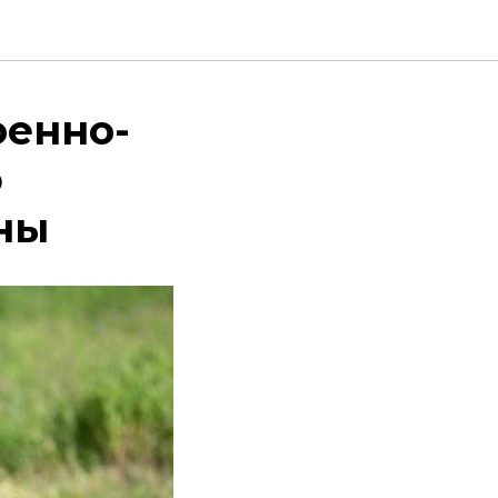
оенно-
ю
ны