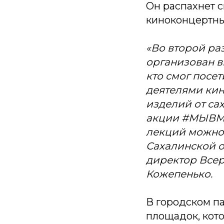
Он распахнет с
киноконцертны
«Во второй ра
организован в
кто смог посе
деятелями кин
изделий от са
акции #МЫВМЕС
лекций можно 
Сахалинской о
директор Все
Кожепенько.
В городском па
площадок, кото