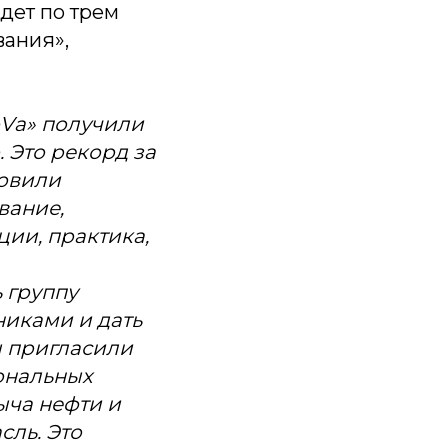
дет по трем
вания»,
Vа» получили
. Это рекорд за
товили
вание,
ции, практика,
 группу
никами и дать
ы пригласили
ональных
ыча нефти и
сль. Это