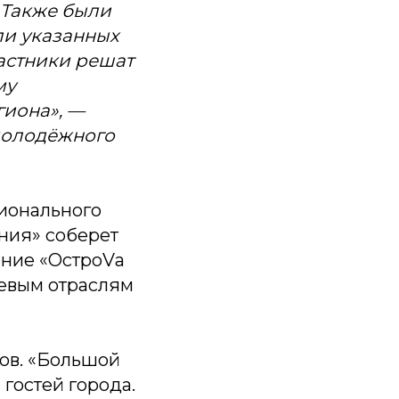
 Также были
ли указанных
астники решат
му
гиона», —
молодёжного
сионального
ния» соберет
ение «ОстроVа
евым отраслям
ков. «Большой
гостей города.