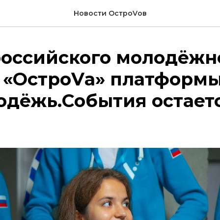
Новости ОстроVов
российского молодёжн
 «ОстроVа» платформ
одёжь.События остаетс