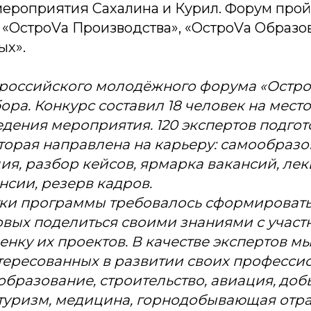
ероприятия Сахалина и Курил. Форум прой
 «ОстроVа Производства», «ОстроVа Образо
ых».
ероссийского молодёжного форума «Остро
ора. Конкурс составил 18 человек на место
едения мероприятия. 120 экспертов подго
торая направлена на карьеру: самообразо
я, разбор кейсов, ярмарка вакансий, лек
нсии, резерв кадров.
ки программы требовалось сформировать
товых поделиться своими знаниями с участ
енку их проектов. В качестве экспертов м
тересованных в развитии своих професси
образование, строительство, авиация, доб
и туризм, медицина, горнодобывающая отра