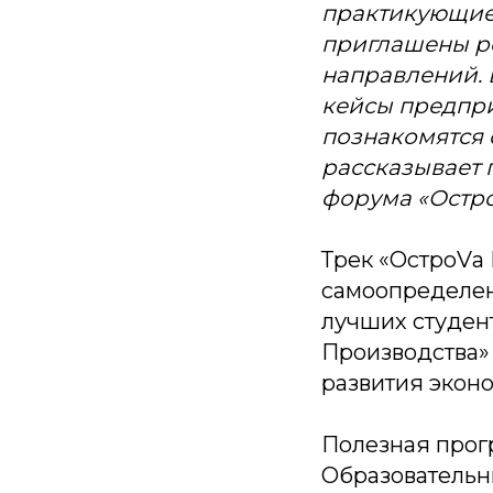
практикующие 
приглашены р
направлений. 
кейсы предпри
познакомятся 
рассказывает
форума «Остро
Трек «ОстроVа
самоопределен
лучших студент
Производства»
развития эконо
Полезная прог
Образовательны