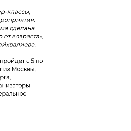
ер-классы,
ероприятия.
ма сделана
 от возраста»,
айхвалиева.
ройдет с 5 по
т из Москвы,
рга,
ганизаторы
еральное