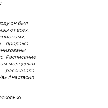
с
году он был
вы от всех,
емпионами,
а – продажа
ганизованы
о. Расписание
елам молодежи
— рассказала
а» Анастасия
есколько