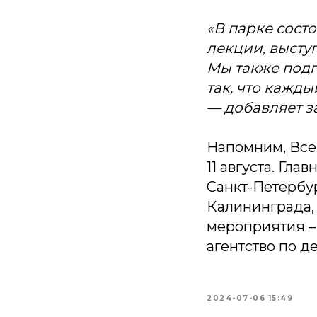
«В парке сост
лекции, высту
Мы также под
так, что кажды
— добавляет з
Напомним, Все
11 августа. Гла
Санкт-Петербур
Калининграда,
мероприятия –
агентство по 
2024-07-06 15:49