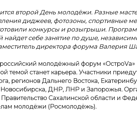
оится второй День молодёжи. Разные маст
пления диджеев, фотозоны, спортивные м
готовили конкурсы и розыгрыши. Програм
й найдет себе занятие по душе, независимо
аместитель директора форума Валерия Ш
российский молодёжный форум «ОстроVа» п
вной темой станет карьера. Участники приеду
га, регионов Дальнего Востока, Екатеринбу
 Новосибирска, ДНР, ЛНР и Запорожья. Ор
 Правительство Сахалинской области и Фед
делам молодёжи (Росмолодёжь).