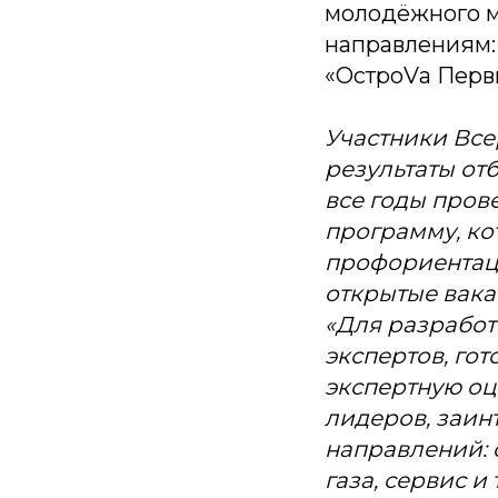
молодёжного м
направлениям:
«ОстроVа Перв
Участники Вс
результаты отб
все годы пров
программу, ко
профориентаци
открытые вака
«Для разработ
экспертов, го
экспертную оц
лидеров, заин
направлений: 
газа, сервис 