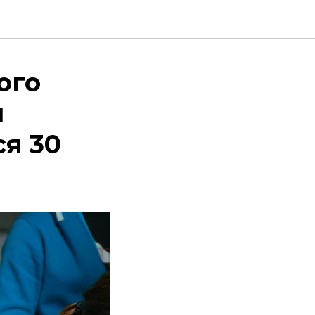
ого
ы
я 30