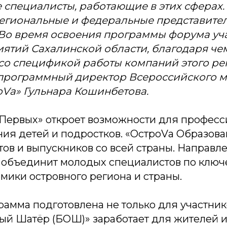
специалисты, работающие в этих сферах.
егиональные и федеральные представите
Во время освоения программы форума уч
ятий Сахалинской области, благодаря че
со спецификой работы компаний этого ре
 программный директор Всероссийского 
Vа» Гульнара Кошинбетова.
 Первых» откроет возможности для профес
ия детей и подростков. «ОстроVа Образова
ов и выпускников со всей страны. Направл
 объединит молодых специалистов по ключ
мики островного региона и страны.
рамма подготовлена не только для участни
й Шатёр (БОШ)» заработает для жителей и 