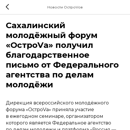
Новости ОстроVов
Сахалинский
молодёжный форум
«ОстроVа» получил
благодарственное
письмо от Федерального
агентства по делам
молодёжи
Дирекция всероссийского молодёжного
форума «ОстроVа» приняла участие
в ежегодном семинаре, организатором
которого является Федеральное агентство
по делам молодежи и платформа «Россия —