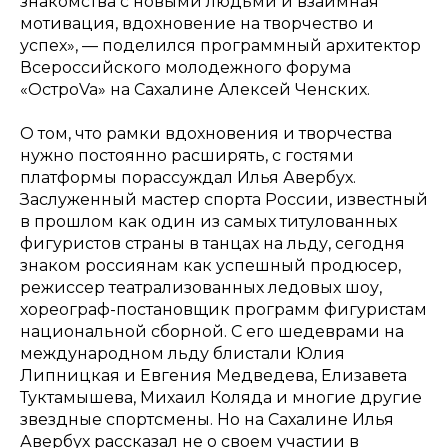
знакомства с новыми людьми и взаимная
мотивация, вдохновение на творчество и
успех», — поделился программный архитектор
Всероссийского молодежного форума
«ОстроVa» на Сахалине Алексей Ченских.
О том, что рамки вдохновения и творчества
нужно постоянно расширять, с гостями
платформы порассуждал Илья Авербух.
Заслуженный мастер спорта России, известный
в прошлом как один из самых титулованных
фигуристов страны в танцах на льду, сегодня
знаком россиянам как успешный продюсер,
режиссер театрализованных ледовых шоу,
хореограф-постановщик программ фигуристам
национальной сборной. С его шедеврами на
международном льду блистали Юлия
Липницкая и Евгения Медведева, Елизавета
Туктамышева, Михаил Коляда и многие другие
звездные спортсмены. Но на Сахалине Илья
Авербух рассказал не о своем участии в