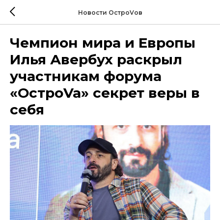
Новости ОстроVов
Чемпион мира и Европы
Илья Авербух раскрыл
участникам форума
«ОстроVa» секрет веры в
себя