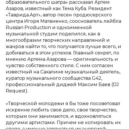
образовательного шатра» рассказал Артем
Азаров, известный как Тема Куба. Резидент
«Таврида.Арт», автор песен продюсерского
центра Игоря Матвиенко, сооснователь лейбла
Russian Production и одноименной
музыкальной студии поделился, как в
многообразии творческих направлений и
жанров найти то, что получается лучше всего, и
добиваться в этом успехов. Главный секрет, по
мнению Артема Азарова — оригинальность и
чувство собственного стиля. С ним согласен
известный на Сахалине музыкальный деятель,
куратор музыкального сообщества G42,
профессиональный диджей Максим Баев (DJ
Request).
«Творческой молодежи я бы тоже посоветовал
искренне любить свое дело, свое творчество,
которым они занимаются, и вдохновляться
другими артистами. Причем не копировать их
слепо, а именно заряжаться их энергией,