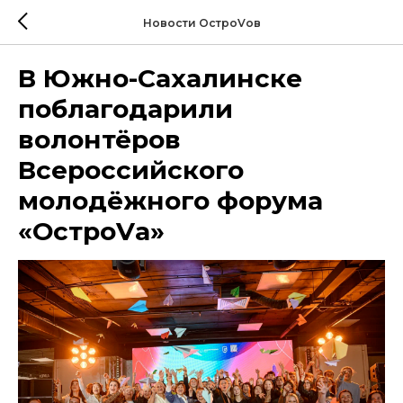
Новости ОстроVов
В Южно-Сахалинске
поблагодарили
волонтёров
Всероссийского
молодёжного форума
«ОстроVа»